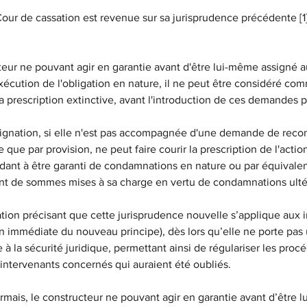
a Cour de cassation est revenue sur sa jurisprudence précédente [1
cteur ne pouvant agir en garantie avant d'être lui-même assigné a
écution de l'obligation en nature, il ne peut être considéré comm
la prescription extinctive, avant l'introduction de ces demandes p
assignation, si elle n'est pas accompagnée d'une demande de reco
ce que par provision, ne peut faire courir la prescription de l'actio
dant à être garanti de condamnations en nature ou par équivalen
t de sommes mises à sa charge en vertu de condamnations ultér
tion précisant que cette jurisprudence nouvelle s’applique aux 
on immédiate du nouveau principe), dès lors qu’elle ne porte pas 
 à la sécurité juridique, permettant ainsi de régulariser les proc
 intervenants concernés qui auraient été oubliés.
mais, le constructeur ne pouvant agir en garantie avant d’être 