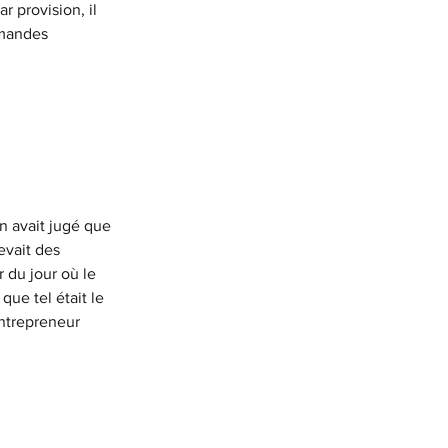
 provision, il 
emandes 
on avait jugé que 
evait des 
r du jour où le 
que tel était le 
entrepreneur 