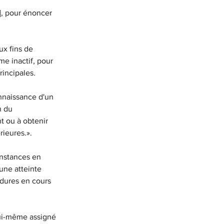
], pour énoncer 
ux fins de 
e inactif, pour 
rincipales.
nnaissance d'un 
n du 
t ou à obtenir 
ieures.».
instances en 
une atteinte 
édures en cours 
lui-même assigné 