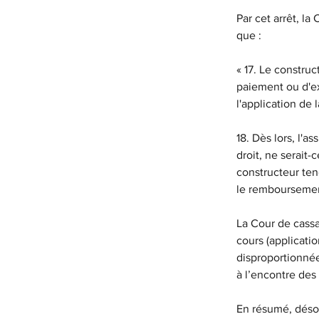
Par cet arrêt, l
que :
« 17. Le constru
paiement ou d'ex
l'application de 
18. Dès lors, l'
droit, ne serait-
constructeur ten
le remboursemen
La Cour de cassa
cours (applicati
disproportionnée
à l’encontre des
En résumé, désor