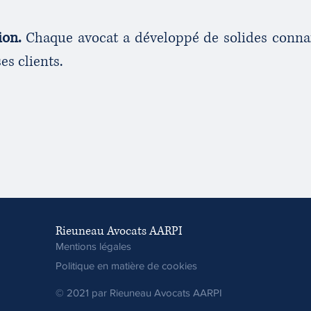
ion.
Chaque avocat a développé de solides connais
ses clients.
Rieuneau Avocats AARPI
Mentions légales
Politique en matière de cookies
© 2021 par Rieuneau Avocats AARPI