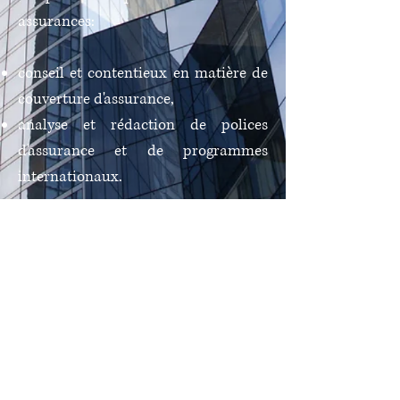
assurances:
conseil et contentieux en matière de
couverture d'assurance,
analyse et rédaction de polices
d'assurance et de programmes
internationaux.
Rieuneau Avocats AARPI
18, rue La Boétie, 75008 Paris, France
Tél.: +
33 (0)1 53 00 22 50