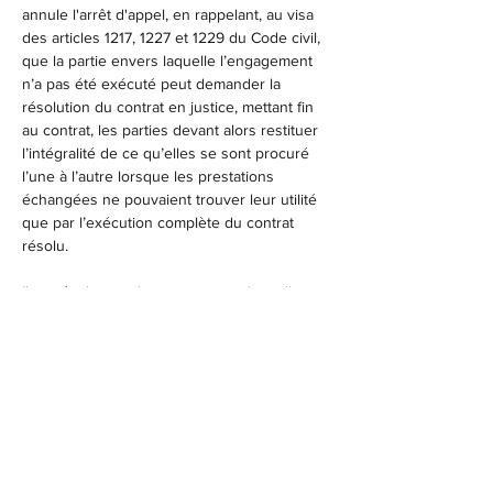
annule l'arrêt d'appel, en rappelant, au visa 
des articles 1217, 1227 et 1229 du Code civil, 
que la partie envers laquelle l’engagement 
n’a pas été exécuté peut demander la 
résolution du contrat en justice, mettant fin 
au contrat, les parties devant alors restituer 
l’intégralité de ce qu’elles se sont procuré 
l’une à l’autre lorsque les prestations 
échangées ne pouvaient trouver leur utilité 
que par l’exécution complète du contrat 
résolu.
Il en résulte que la partie envers laquelle 
l'engagement n'a pas été exécuté peut 
solliciter la résolution judiciaire du contrat, 
sans avoir à démontrer la faute du débiteur 
dans l’inexécution ; l
’inexécution 
suffisamment grave suffit à justifier cette 
sanction contractuelle demandée en justice.